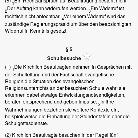
(5)
Ein Rechtsanspruch auf Beauftragung besteht nicht.
1
Der Auftrag kann widerrufen werden.
Ein Widerruf ist
2
3
rechtlich nicht anfechtbar.
Vor einem Widerruf wird das
4
zuständige Regierungspräsidium über den beabsichtigten
Widerruf in Kenntnis gesetzt.
§ 5
Schulbesuche
(1)
Die Kirchlich Beauftragten nehmen in Gesprächen mit
1
der Schulleitung und der Fachschaft evangelische
Religion die Situation des evangelischen
Religionsunterrichts an der besuchten Schule wahr; sie
erkennen dabei etwaige Entwicklungsnotwendigkeiten,
beraten entsprechend und geben Impulse.
In ihre
2
Wahrnehmungen beziehen sie weitere Kontexte ein,
beispielsweise die Einhaltung der Stundentafeln oder die
Schulgottesdienste.
(2)
Kirchlich Beauftragte besuchen in der Regel fünf