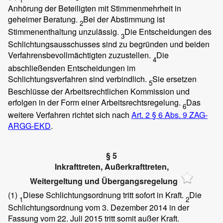
Anhörung der Beteiligten mit Stimmenmehrheit in
geheimer Beratung.
Bei der Abstimmung ist
2
Stimmenenthaltung unzulässig.
Die Entscheidungen des
3
Schlichtungsausschusses sind zu begründen und beiden
Verfahrensbevollmächtigten zuzustellen.
Die
4
abschließenden Entscheidungen im
Schlichtungsverfahren sind verbindlich.
Sie ersetzen
5
Beschlüsse der Arbeitsrechtlichen Kommission und
erfolgen in der Form einer Arbeitsrechtsregelung.
Das
6
weitere Verfahren richtet sich nach
Art. 2 § 6 Abs. 9 ZAG-
ARGG-EKD
.
§ 5
Inkrafttreten, Außerkrafttreten,
Weitergeltung und Übergangsregelung
(1)
Diese Schlichtungsordnung tritt sofort in Kraft.
Die
1
2
Schlichtungsordnung vom 3. Dezember 2014 in der
Fassung vom 22. Juli 2015 tritt somit außer Kraft.