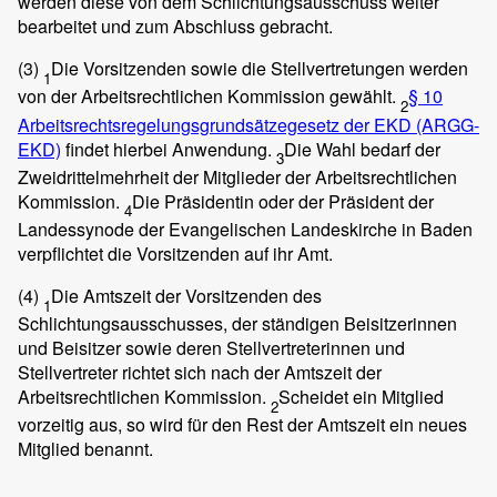
werden diese von dem Schlichtungsausschuss weiter
bearbeitet und zum Abschluss gebracht.
(3)
Die Vorsitzenden sowie die Stellvertretungen werden
1
von der Arbeitsrechtlichen Kommission gewählt.
§ 10
2
Arbeitsrechtsregelungsgrundsätzegesetz der EKD (ARGG-
EKD)
findet hierbei Anwendung.
Die Wahl bedarf der
3
Zweidrittelmehrheit der Mitglieder der Arbeitsrechtlichen
Kommission.
Die Präsidentin oder der Präsident der
4
Landessynode der Evangelischen Landeskirche in Baden
verpflichtet die Vorsitzenden auf ihr Amt.
(4)
Die Amtszeit der Vorsitzenden des
1
Schlichtungsausschusses, der ständigen Beisitzerinnen
und Beisitzer sowie deren Stellvertreterinnen und
Stellvertreter richtet sich nach der Amtszeit der
Arbeitsrechtlichen Kommission.
Scheidet ein Mitglied
2
vorzeitig aus, so wird für den Rest der Amtszeit ein neues
Mitglied benannt.