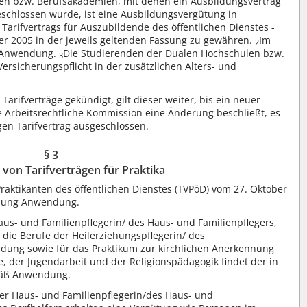
en bzw. Berufsakademien, mit denen ein Ausbildungsvertrag
schlossen wurde, ist eine Ausbildungsvergütung in
arifvertrags für Auszubildende des öffentlichen Dienstes -
er 2005 in der jeweils geltenden Fassung zu gewähren.
Im
2
ne Anwendung.
Die Studierenden der Dualen Hochschulen bzw.
3
ersicherungspflicht in der zusätzlichen Alters- und
arifverträge gekündigt, gilt dieser weiter, bis ein neuer
e Arbeitsrechtliche Kommission eine Änderung beschließt, es
gen Tarifvertrag ausgeschlossen.
§ 3
on Tarifverträgen für Praktika
Praktikanten des öffentlichen Dienstes (TVPöD) vom 27. Oktober
assung Anwendung.
Haus- und Familienpflegerin/ des Haus- und Familienpflegers,
 die Berufe der Heilerziehungspflegerin/ des
ildung sowie für das Praktikum zur kirchlichen Anerkennung
, der Jugendarbeit und der Religionspädagogik findet der in
emäß Anwendung.
der Haus- und Familienpflegerin/des Haus- und