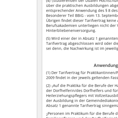
(4)
Studierenden der Dualen Hochschul
1
über die praktischen Ausbildungen abge
entsprechender Anwendung des § 8 des T
Besonderer Teil BBiG - vom 13. Septemb
Übrigen findet dieser Tarifvertrag kei
Berufsakademien unterliegen nicht der V
Hinterbliebenenversorgung.
(5)
Wird einer der in Absatz 1 genannten T
Tarifvertrag abgeschlossen wird oder di
sei denn, die Nachwirkung ist im jeweili
Anwendung v
(1)
Der Tarifvertrag für Praktikantinnen/
2009 findet in der jeweils geltenden F
(2)
Auf die Praktika für die Berufe der 
1
der Dorfhelferin/des Dorfhelfers und für
Heilerziehungspflegers mit Vollzeitausb
der Ausbildung in der Gemeindediakonie
Absatz 1 genannte Tarifvertrag sinng
Personen im Praktikum für die Berufe 
2