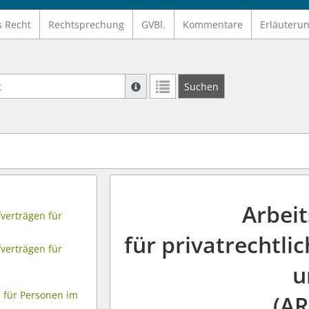
s Recht
Rechtsprechung
GVBl.
Kommentare
Erläuteru
Suche mit Platzhalter "*", Bsp. Pfarrer*,
Suchen
Weitere Suchoperatoren finden Sie in un
Arbei
verträgen für
für privatrechtli
verträgen für
u
 für Personen im
(AR