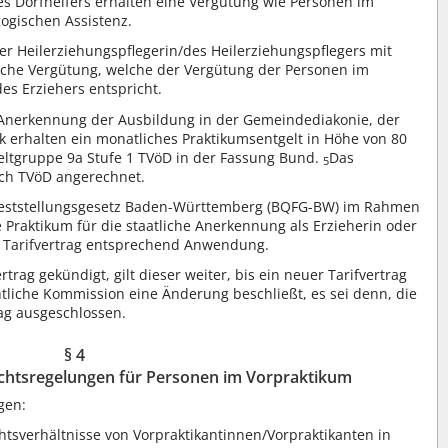
es Dorfhelfers erhalten eine Vergütung wie Personen im
ogischen Assistenz.
er Heilerziehungspflegerin/des Heilerziehungspflegers mit
liche Vergütung, welche der Vergütung der Personen im
es Erziehers entspricht.
 Anerkennung der Ausbildung in der Gemeindediakonie, der
k erhalten ein monatliches Praktikumsentgelt in Höhe von 80
geltgruppe 9a Stufe 1 TVöD in der Fassung Bund.
Das
5
ach TVöD angerechnet.
sfeststellungsgesetz Baden-Württemberg (BQFG-BW) im Rahmen
Praktikum für die staatliche Anerkennung als Erzieherin oder
te Tarifvertrag entsprechend Anwendung.
trag gekündigt, gilt dieser weiter, bis ein neuer Tarifvertrag
tliche Kommission eine Änderung beschließt, es sei denn, die
rag ausgeschlossen.
§ 4
htsregelungen für Personen im Vorpraktikum
gen:
htsverhältnisse von Vorpraktikantinnen/Vorpraktikanten in