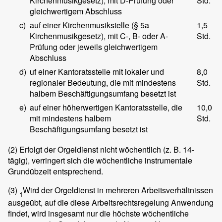
Kirchenmusikgesetz), mit D-Prüfung oder
Std.
gleichwertigem Abschluss
c)
auf einer Kirchenmusikstelle (§ 5a
1,5
Kirchenmusikgesetz), mit C-, B- oder A-
Std.
Prüfung oder jeweils gleichwertigem
Abschluss
d)
uf einer Kantoratsstelle mit lokaler und
8,0
regionaler Bedeutung, die mit mindestens
Std.
halbem Beschäftigungsumfang besetzt ist
e)
auf einer höherwertigen Kantoratsstelle, die
10,0
mit mindestens halbem
Std.
Beschäftigungsumfang besetzt ist
(2)
Erfolgt der Orgeldienst nicht wöchentlich (z. B. 14-
tägig), verringert sich die wöchentliche instrumentale
Grundübzeit entsprechend.
(3)
Wird der Orgeldienst in mehreren Arbeitsverhältnissen
1
ausgeübt, auf die diese Arbeitsrechtsregelung Anwendung
findet, wird insgesamt nur die höchste wöchentliche