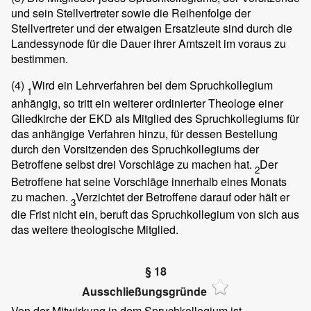
und sein Stellvertreter sowie die Reihenfolge der
Stellvertreter und der etwaigen Ersatzleute sind durch die
Landessynode für die Dauer ihrer Amtszeit im voraus zu
bestimmen.
(4)
Wird ein Lehrverfahren bei dem Spruchkollegium
1
anhängig, so tritt ein weiterer ordinierter Theologe einer
Gliedkirche der EKD als Mitglied des Spruchkollegiums für
das anhängige Verfahren hinzu, für dessen Bestellung
durch den Vorsitzenden des Spruchkollegiums der
Betroffene selbst drei Vorschläge zu machen hat.
Der
2
Betroffene hat seine Vorschläge innerhalb eines Monats
zu machen.
Verzichtet der Betroffene darauf oder hält er
3
die Frist nicht ein, beruft das Spruchkollegium von sich aus
das weitere theologische Mitglied.
§ 18
Ausschließungsgründe
Von der Mitwirkung in dem Spruchkollegium ist