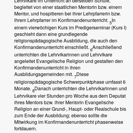
Lehrvikare im Unterricht an derselben Schule,
begleitet von einer staatlichen Mentorin bzw. einem
Mentor, und hospitieren bei ihrer Lehrpfarrerin bzw.
ihrem Lehrpfarrer im Konfirmandenunterricht.
In
5
einem vierwöchigen Kurs im Predigerseminar (Kurs I)
geschieht dann eine grundlegende
religionspädagogische Ausbildung, die auch den
Konfirmandenunterricht einschließt.
Anschließend
6
unterrichten die Lehrvikarinnen und Lehrvikare
angeleitet Evangelische Religion und gestalten den
Konfirmandenunterricht in ihren
Ausbildungsgemeinden mit.
Diese
7
religionspädagogische Schwerpunktphase umfasst 6
Monate.
Danach unterrichten die Lehrvikarinnen und
8
Lehrvikare vier Stunden pro Woche aus dem Deputat
ihres Mentors bzw. ihrer Mentorin Evangelische
Religion an einer Grund-, Haupt- oder Realschule bis
zum Ende der Ausbildung; ebenso sollte die
Mitwirkung im Konfirmandenunterricht phasenweise
fortdauern.