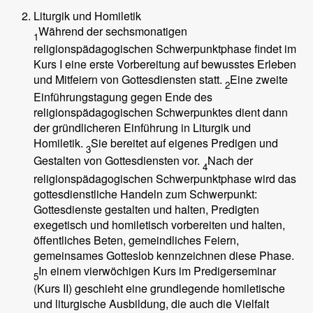
Liturgik und Homiletik
Während der sechsmonatigen
1
religionspädagogischen Schwerpunktphase findet im
Kurs I eine erste Vorbereitung auf bewusstes Erleben
und Mitfeiern von Gottesdiensten statt.
Eine zweite
2
Einführungstagung gegen Ende des
religionspädagogischen Schwerpunktes dient dann
der gründlicheren Einführung in Liturgik und
Homiletik.
Sie bereitet auf eigenes Predigen und
3
Gestalten von Gottesdiensten vor.
Nach der
4
religionspädagogischen Schwerpunktphase wird das
gottesdienstliche Handeln zum Schwerpunkt:
Gottesdienste gestalten und halten, Predigten
exegetisch und homiletisch vorbereiten und halten,
öffentliches Beten, gemeindliches Feiern,
gemeinsames Gotteslob kennzeichnen diese Phase.
In einem vierwöchigen Kurs im Predigerseminar
5
(Kurs II) geschieht eine grundlegende homiletische
und liturgische Ausbildung, die auch die Vielfalt