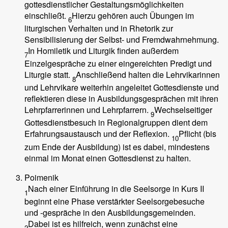
gottesdienstlicher Gestaltungsmöglichkeiten
einschließt.
Hierzu gehören auch Übungen im
6
liturgischen Verhalten und in Rhetorik zur
Sensibilisierung der Selbst- und Fremdwahrnehmung.
In Homiletik und Liturgik finden außerdem
7
Einzelgespräche zu einer eingereichten Predigt und
Liturgie statt.
Anschließend halten die Lehrvikarinnen
8
und Lehrvikare weiterhin angeleitet Gottesdienste und
reflektieren diese in Ausbildungsgesprächen mit ihren
Lehrpfarrerinnen und Lehrpfarrern.
Wechselseitiger
9
Gottesdienstbesuch in Regionalgruppen dient dem
Erfahrungsaustausch und der Reflexion.
Pflicht (bis
10
zum Ende der Ausbildung) ist es dabei, mindestens
einmal im Monat einen Gottesdienst zu halten.
Poimenik
Nach einer Einführung in die Seelsorge in Kurs II
1
beginnt eine Phase verstärkter Seelsorgebesuche
und -gespräche in den Ausbildungsgemeinden.
Dabei ist es hilfreich, wenn zunächst eine
2