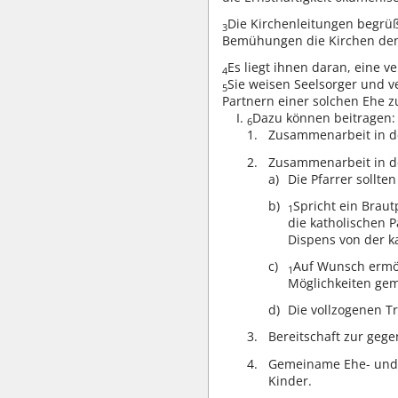
Die Kirchenleitungen begrü
3
Bemühungen die Kirchen den
Es liegt ihnen daran, eine 
4
Sie weisen Seelsorger und v
5
Partnern einer solchen Ehe 
Dazu können beitragen:
6
Zusammenarbeit in d
Zusammenarbeit in de
Die Pfarrer sollt
Spricht ein Brau
1
die katholischen 
Dispens von der k
Auf Wunsch ermög
1
Möglichkeiten ge
Die vollzogenen T
Bereitschaft zur geg
Gemeiname Ehe- und E
Kinder.