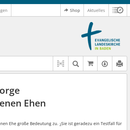
ngen
Shop
Aktuelles
Sitzu
Logo Ev. Landeskirche in Baden
 findet auch: "Pfarrerinitiative" oder "Pfarrerausschuss".
serer Hilfe.
Auf kirchenr
Textsuche im D
Verfüg
orge
denen Ehen
enen Ehe große Bedeutung zu.
Sie ist geradezu ein Testfall für
2