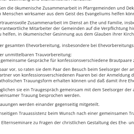
ßen die ökumenische Zusammenarbeit in Pfarrgemeinden und Deka
 Menschen wirksamer aus dem Geist des Evangeliums helfen kön
vertrauensvolle Zusammenarbeit im Dienst an Ehe und Familie, in
erantwortliche Mitarbeiter der Gemeinden auf die Verpflichtung 
zu helfen, in ökumenischer Gesinnung aus dem Glauben ihrer Kirch
er gesamten Ehevorbereitung, insbesondere bei Ehevorbereitung
r unmittelbaren Trauvorbereitung:
en gemeinsame Gespräche für konfessionsverschiedene Brautpaare 
tpaar vor, so raten sie dem Paar den Besuch beim Seelsorger der 
Partner von konfessionsverschiedenen Paaren bei der Anmeldung d
atholischen Trauungsform erhalten können und daß damit ihre Ehe
lichen sie ein Traugespräch gemeinsam mit dem Seelsorger der 
meinsamer Trauung besprochen werden.
rauungen werden einander gegenseitig mitgeteilt.
enseitigen Trauassistenz beim Wunsch nach einer gemeinsamen T
lternseminare zu Fragen der christlichen Gestaltung des Ehe- un