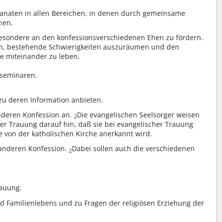
naten in allen Bereichen, in denen durch gemeinsame
nen.
sbesondere an den konfessionsverschiedenen Ehen zu fördern.
hin, bestehende Schwierigkeiten auszuräumen und den
e miteinander zu leben.
sseminaren.
zu deren Information anbieten.
anderen Konfession an.
Die evangelischen Seelsorger weisen
2
er Trauung darauf hin, daß sie bei evangelischer Trauung
 von der katholischen Kirche anerkannt wird.
anderen Konfession.
Dabei sollen auch die verschiedenen
2
rauung.
d Familienlebens und zu Fragen der religiösen Erziehung der