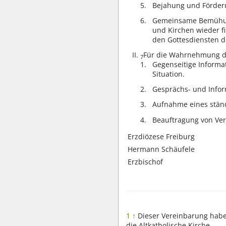
Bejahung und Förder
Gemeinsame Bemühung
und Kirchen wieder f
den Gottesdiensten 
Für die Wahrnehmung di
7
Gegenseitige Informa
Situation.
Gesprächs- und Info
Aufnahme eines ständ
Beauftragung von Ver
Erzdiözese Freiburg
Hermann Schäufele
Erzbischof
1
↑
Dieser Vereinbarung habe
die Altkatholische Kirche,