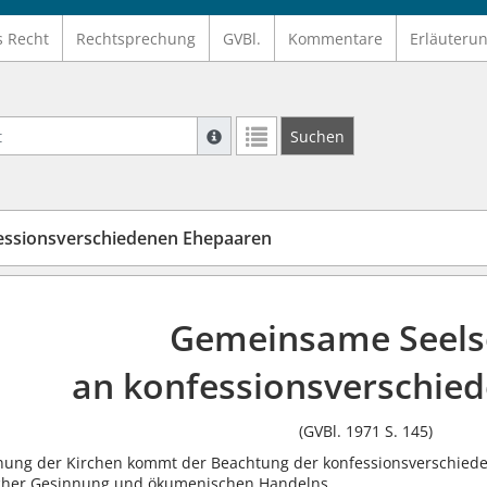
s Recht
Rechtsprechung
GVBl.
Kommentare
Erläuteru
Suche mit Platzhalter "*", Bsp. Pfarrer*,
Suchen
Weitere Suchoperatoren finden Sie in un
essionsverschiedenen Ehepaaren
Gemeinsame Seels
an konfessionsverschie
(GVBl. 1971 S. 145)
nung der Kirchen kommt der Beachtung der konfessionsverschied
scher Gesinnung und ökumenischen Handelns.