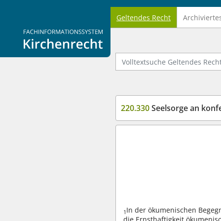
Geltendes Recht
Archivierte
Logo Fachinformationssystem Kirchenrecht
Volltextsuche Geltendes Recht
220.330
Seelsorge an konf
In der ökumenischen Begeg
1
die Ernsthaftigkeit ökumeni