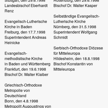
Stuttgart, den 29.6.1998
Rottenburg, den 29.6.1998
Landesbischof Eberhardt
Bischof Dr. Walter Kasper
Renz
Selbständige Evangelisch-
Evangelisch-Lutherische
Lutherische Kirche
Kirche in Baden
Nürnberg, den 31.5.1998
Freiburg, den 17.7.1998
Superintendent Wolfgang
Superintendent Andreas
Schmidt
Heinicke
Serbisch-Orthodoxe Diözese
Evangelisch-
für Mitteleuropa
methodistische Kirche
Hildesheim, den 18.8.1998
in Baden und Württemberg
Bischof Konstantin von
Frankfurt, den 19.6.1998
Mitteleuropa
Bischof Dr. Walter Klaiber
Griechisch-Orthodoxe
Metropolie von
Deutschland
Bonn, den 4.8.1998
Metropolit Augoustinos von