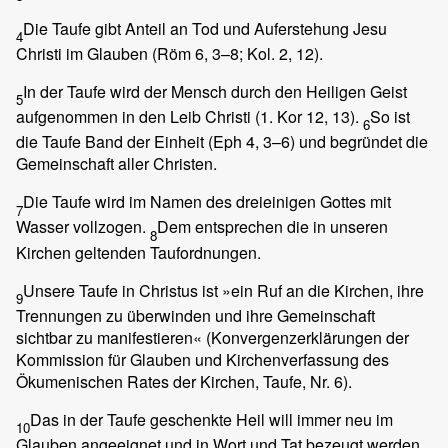
Die Taufe gibt Anteil an Tod und Auferstehung Jesu
4
Christi im Glauben (Röm 6, 3–8; Kol. 2, 12).
In der Taufe wird der Mensch durch den Heiligen Geist
5
aufgenommen in den Leib Christi (1. Kor 12, 13).
So ist
6
die Taufe Band der Einheit (Eph 4, 3–6) und begründet die
Gemeinschaft aller Christen.
Die Taufe wird im Namen des dreieinigen Gottes mit
7
Wasser vollzogen.
Dem entsprechen die in unseren
8
Kirchen geltenden Taufordnungen.
Unsere Taufe in Christus ist »ein Ruf an die Kirchen, ihre
9
Trennungen zu überwinden und ihre Gemeinschaft
sichtbar zu manifestieren« (Konvergenzerklärungen der
Kommission für Glauben und Kirchenverfassung des
Ökumenischen Rates der Kirchen, Taufe, Nr. 6).
Das in der Taufe geschenkte Heil will immer neu im
10
Glauben angeeignet und in Wort und Tat bezeugt werden.