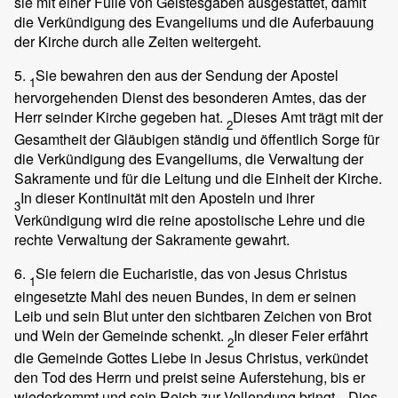
sie mit einer Fülle von Geistesgaben ausgestattet, damit
die Verkündigung des Evangeliums und die Auferbauung
der Kirche durch alle Zeiten weitergeht.
5.
Sie bewahren den aus der Sendung der Apostel
1
hervorgehenden Dienst des besonderen Amtes, das der
Herr seinder Kirche gegeben hat.
Dieses Amt trägt mit der
2
Gesamtheit der Gläubigen ständig und öffentlich Sorge für
die Verkündigung des Evangeliums, die Verwaltung der
Sakramente und für die Leitung und die Einheit der Kirche.
In dieser Kontinuität mit den Aposteln und ihrer
3
Verkündigung wird die reine apostolische Lehre und die
rechte Verwaltung der Sakramente gewahrt.
6.
Sie feiern die Eucharistie, das von Jesus Christus
1
eingesetzte Mahl des neuen Bundes, in dem er seinen
Leib und sein Blut unter den sichtbaren Zeichen von Brot
und Wein der Gemeinde schenkt.
In dieser Feier erfährt
2
die Gemeinde Gottes Liebe in Jesus Christus, verkündet
den Tod des Herrn und preist seine Auferstehung, bis er
wiederkommt und sein Reich zur Vollendung bringt.
Dies