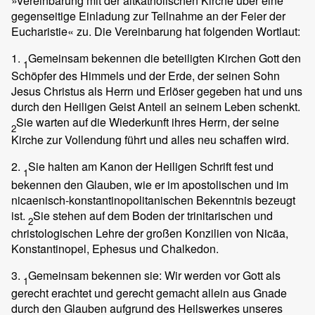
»Vereinbarung mit der altkatholischen Kirche über eine
gegenseitige Einladung zur Teilnahme an der Feier der
Eucharistie« zu. Die Vereinbarung hat folgenden Wortlaut:
1.
Gemeinsam bekennen die beteiligten Kirchen Gott den
1
Schöpfer des Himmels und der Erde, der seinen Sohn
Jesus Christus als Herrn und Erlöser gegeben hat und uns
durch den Heiligen Geist Anteil an seinem Leben schenkt.
Sie warten auf die Wiederkunft ihres Herrn, der seine
2
Kirche zur Vollendung führt und alles neu schaffen wird.
2.
Sie halten am Kanon der Heiligen Schrift fest und
1
bekennen den Glauben, wie er im apostolischen und im
nicaenisch-konstantinopolitanischen Bekenntnis bezeugt
ist.
Sie stehen auf dem Boden der trinitarischen und
2
christologischen Lehre der großen Konzilien von Nicäa,
Konstantinopel, Ephesus und Chalkedon.
3.
Gemeinsam bekennen sie: Wir werden vor Gott als
1
gerecht erachtet und gerecht gemacht allein aus Gnade
durch den Glauben aufgrund des Heilswerkes unseres