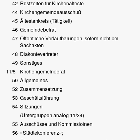
42
Rüstzeiten für Kirchenälteste
44
Kirchengemeindeausschuß
45
Ältestenkreis (Tätigkeit)
46
Gemeindebeirat
47
Öffentliche Verlautbarungen, sofern nicht bei
Sachakten
48
Diakonievertreter
49
Sonstiges
11/5
Kirchengemeinderat
50
Allgemeines
52
Zusammensetzung
53
Geschäftsführung
54
Sitzungen
(Untergruppen analog 11/34)
55
Ausschüsse und Kommissioinen
56
»Städtekonferenz«;