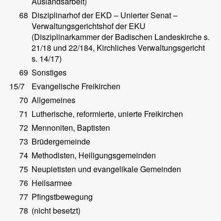
Auslandsarbeit)
68
Disziplinarhof der EKD – Unierter Senat –
Verwaltungsgerichtshof der EKU
(Disziplinarkammer der Badischen Landeskirche s.
21/18 und 22/184, Kirchliches Verwaltungsgericht
s. 14/17)
69
Sonstiges
15/7
Evangelische Freikirchen
70
Allgemeines
71
Lutherische, reformierte, unierte Freikirchen
72
Mennoniten, Baptisten
73
Brüdergemeinde
74
Methodisten, Heiligungsgemeinden
75
Neupietisten und evangelikale Gemeinden
76
Heilsarmee
77
Pfingstbewegung
78
(nicht besetzt)