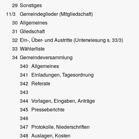
29
Sonstiges
11/3
Gemeindeglieder (Mitgliedschaft)
30
Allgemeines
31
Gliedschaft
32
Ein-, Über- und Austritte (Unterwiesung s. 33/3)
33
Wählerliste
34
Gemeindeversammlung
340
Allgemeines
341
Einladungen, Tagesordnung
342
Referate
343
344
Vorlagen, Eingaben, Anträge
345
Presseberichte
346
347
Protokolle, Niederschriften
348
Auslagen, Kosten