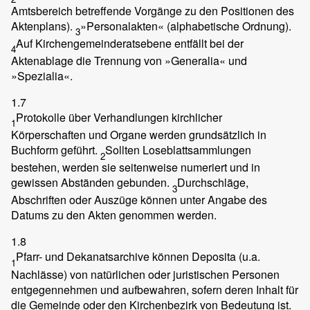
Amtsbereich betreffende Vorgänge zu den Positionen des
Aktenplans).
»Personalakten« (alphabetische Ordnung).
3
Auf Kirchengemeinderatsebene entfällt bei der
4
Aktenablage die Trennung von »Generalia« und
»Spezialia«.
1.7
Protokolle über Verhandlungen kirchlicher
1
Körperschaften und Organe werden grundsätzlich in
Buchform geführt.
Sollten Loseblattsammlungen
2
bestehen, werden sie seitenweise numeriert und in
gewissen Abständen gebunden.
Durchschläge,
3
Abschriften oder Auszüge können unter Angabe des
Datums zu den Akten genommen werden.
1.8
Pfarr- und Dekanatsarchive können Deposita (u.a.
1
Nachlässe) von natürlichen oder juristischen Personen
entgegennehmen und aufbewahren, sofern deren Inhalt für
die Gemeinde oder den Kirchenbezirk von Bedeutung ist.