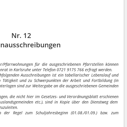
Nr. 12
enausschreibungen
er/Pfarrwoh
nungen
für die ausgeschriebenen Pfarrstellen können
enrat in Karlsruhe unter Telefon 0721 9175 766
erfragt
werden.
chfolgenden
Ausschreibungen
ist ein tabellarischer
Lebenslauf
und
n Tätigkeit und zu Schwerpunkten der Arbeit und Fortbildung (in
nter
lagen
sind zur Weitergabe an die ausge
schriebenen
Gemeinden
gen, die nicht hier im Gesetzes- und Verordnungsblatt
erschienen
Auslandsgemeinden
etc.), sind in Kopie über den Dienstweg dem
uzuleiten.
in der Regel zum Schuljahresbeginn (01.08./01.09.) bzw. zum