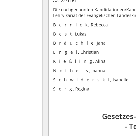
AZ: 22/1161
Die nachgenannten Kandidatinnen/Kandi
Lehrvikariat der Evangelischen Landes
B e r n i c k
, Rebecca
B e s t
, Lukas
B r ä u c h l e
, Jana
E n g e l
, Christian
K i e ß l i n g
, Alina
N o t h e i s
, Joanna
S c h w i d e r s k i
, Isabelle
S o r g
, Regina
Gesetzes-
- T