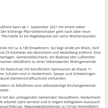
tlußheim kann ab 1. September 2021 mit einem vollen
 Der bisherige Pfarrstelleninhaber geht nach über neun
 Pfarrstelle ist ein Regeldeputat von sechs Wochenstunden
nde mit ca. 6.180 Einwohnern. Sie liegt direkt am Rhein, fünf
nd 25 Kilometer von Mannheim und Heidelberg entfernt. Eine
ortanlagen, Gemeindebücherei, ein Badesee (der Lußheimer
n machen Altlußheim zu einer liebenswerten Wohngemeinde.
liche Realschule mit beruflichem Gymnasium ab Klasse 11
enden Schulen sind in Hockenheim, Speyer und Schwetzingen
häusel (Gemeinschaftsschule) vorhanden.
iedern ist Altlußheim eine selbstständige Kirchengemeinde
stelle.
eit mit den umliegenden Gemeinden Neulußheim, Hockenheim
N arbeitet stark vernetzt und in engem kollegialem Austausch
nuar/Februar, Regionalgottesdienste zu Christi Himmelfahrt,