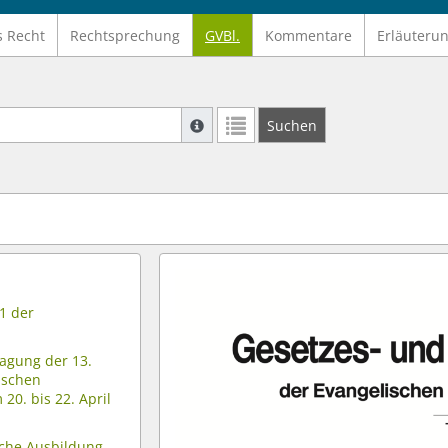
s Recht
Rechtsprechung
GVBl.
Kommentare
Erläuteru
Suche mit Platzhalter "*", Bsp. Pfarrer*,
Suchen
Weitere Suchoperatoren finden Sie in un
1 der
Tagung der 13.
ischen
20. bis 22. April
sche Ausbildung