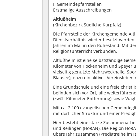
I. Gemeindepfarrstellen
Erstmalige Ausschreibungen
Altlußh
eim
(Kirchenbezirk Südliche Kurpfalz)
Die Pfarrstelle der Kirchengemeinde Al
Dienstverhältnis wieder besetzt werden.
Jahren im Mai in den Ruhestand. Mit der
Religionsunterricht verbunden.
Altlußheim ist eine selbstständige Gemei
Kilometer von Hockenheim und Speyer u
vielseitig genutzte Mehrzweckhalle, Sp
Blausee), dazu ein aktives Vereinslebe
Eine Grundschule und eine freie christ
befinden sich vor Ort, alle weiterführ
(zwölf Kilometer Entfernung) sowie Wag
Mit ca. 2.100 evangelischen Gemeindegl
mit dörflicher Struktur und einer Predigt
Hier besteht eine starke Zusammenarb
und Reilingen (HoRAN). Die Region HoRA
übers Jahr zusammen (Predigtreihe im Ja