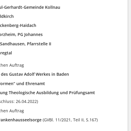
ul-Gerhardt-Gemeinde Kollnau
ldkirch
ckenberg-Haidach
orzheim, PG Johannes
:
Sandhausen, Pfarrstelle II
regtal
ichen Auftrag
 des Gustav Adolf Werkes in Baden
 Formen“ und Ehrenamt
ilung Theologische Ausbildung und Prüfungsamt
hluss: 26.04.2022)
ichen Auftrag
rankenhausseelsorge
(GVBl. 11/2021, Teil II, S.167)