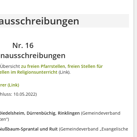
nausschreibungen
Nr. 16
enausschreibungen
e Übersicht
zu freien Pfarrstellen
,
freien Stellen für
tellen im Religionsunterricht
(Link).
rer (Link)
luss: 10.05.2022)
Diedelsheim, Dürrenbüchig, Rinklingen
(Gemeindeverband
ten“)
Nußbaum-Sprantal und Ruit
(Gemeindeverband „Evangelische