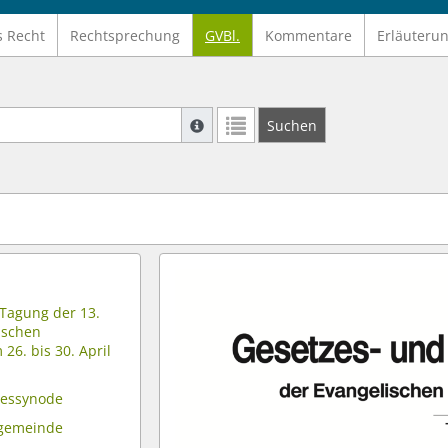
s Recht
Rechtsprechung
GVBl.
Kommentare
Erläuteru
Suche mit Platzhalter "*", Bsp. Pfarrer*,
Suchen
Weitere Suchoperatoren finden Sie in un
 Tagung der 13.
ischen
26. bis 30. April
dessynode
lgemeinde