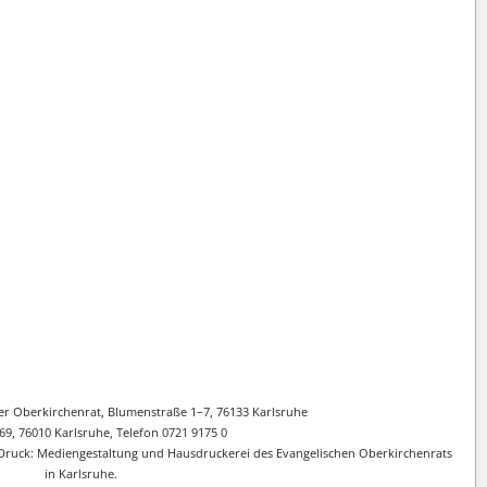
er Oberkirchenrat, Blumenstraße 1–7, 76133 Karlsruhe
69, 76010 Karlsruhe, Telefon 0721 9175 0
d Druck: Mediengestaltung und Hausdruckerei des Evangelischen Oberkirchenrats
in Karlsruhe.