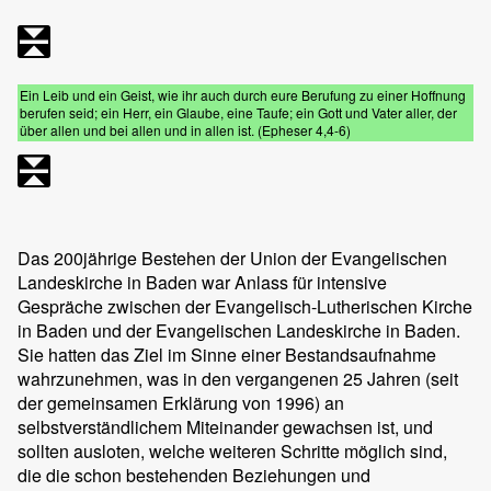
Ein Leib und ein Geist, wie ihr auch durch eure Berufung zu einer Hoffnung
berufen seid; ein Herr, ein Glaube, eine Taufe; ein Gott und Vater aller, der
über allen und bei allen und in allen ist. (Epheser 4,4-6)
Das 200jährige Bestehen der Union der Evangelischen
Landeskirche in Baden war Anlass für intensive
Gespräche zwischen der Evangelisch-Lutherischen Kirche
in Baden und der Evangelischen Landeskirche in Baden.
Sie hatten das Ziel im Sinne einer Bestandsaufnahme
wahrzunehmen, was in den vergangenen 25 Jahren (seit
der gemeinsamen Erklärung von 1996) an
selbstverständlichem Miteinander gewachsen ist, und
sollten ausloten, welche weiteren Schritte möglich sind,
die die schon bestehenden Beziehungen und