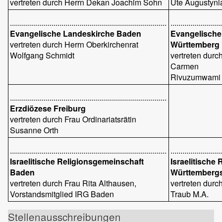
vertreten durch Herrn Dekan Joachim Sohn
Ute Augustyni
...............................................................................
.........................
Evangelische Landeskirche Baden
Evangelische
vertreten durch Herrn Oberkirchenrat
Württemberg
Wolfgang Schmidt
vertreten durc
Carmen
Rivuzumwami
...............................................................................
Erzdiözese Freiburg
vertreten durch Frau Ordinariatsrätin
Susanne Orth
...............................................................................
.........................
Israelitische Religionsgemeinschaft
Israelitische
Baden
Württemberg
vertreten durch Frau Rita Althausen,
vertreten durc
Vorstandsmitglied IRG Baden
Traub M.A.
Stellenausschreibungen