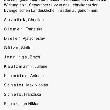
Wirkung ab 1. September 2022 in das Lehrvikariat der
Evangelischen Landeskirche in Baden aufgenommen.
A n z b ö c k , Christian
C l e m e n , Franziska
D r e i e r , Vjatscheslav
G ö t z e , Steffen
J e n n i n g s , Brach
K a u t z m a n n , Juliane
K l u m b i e s , Antonia
S c h ä f e r , Max Nicolas
S c h e i b , Franziska
S t o c k , Jan-Niklas