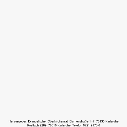
Herausgeber: Evangelischer Oberkirchenrat, Blumenstraße 1–7, 76133 Karlsruhe
Postfach 2269, 76010 Karlsruhe, Telefon 0721 9175 0