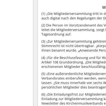
M
(1)
Die Mitgliederversammlung tritt in
1
auch digital nach den Regelungen der Di
(2)
Die Person im Vorsitzendenamt des Ve
leitet die Mitgliederversammlung, sorgt
Tagesordnung auf.
(3)
Zur Mitgliederversammlung gehören
1
Stimmrecht ist nicht übertragbar.
Korpo
3
ihnen benannt wurde.
Anwesende Perso
4
(4)
Für die Beschlussfassung und für Wa
1
Artikel 108 Grundordnung.
Die Mitglie
2
erschienenen Mitglieder beschlussfähig
(5)
Eine außerordentliche Mitgliederv
1
Verbandsrates einberufen werden, wenn 
lassen.
Sie muss innerhalb von sechs W
2
persönlichen Mitglieder dies beantragen
(6)
Die Einladungsfrist zur Mitglieder
1
Einladung zur Mitgliederversammlung ka
Newsletter des Kirchenmusikverbands e