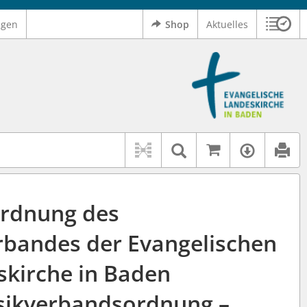
ngen
Shop
Aktuelles
Sitzu
Logo Ev. Landeskirche in Baden
 findet auch: "Pfarrerinitiative" oder "Pfarrerausschuss".
serer Hilfe.
Auf kirchenr
Textsuche im D
Verfüg
rdnung des
bandes der Evangelischen
skirche in Baden
sikverbandsordnung –