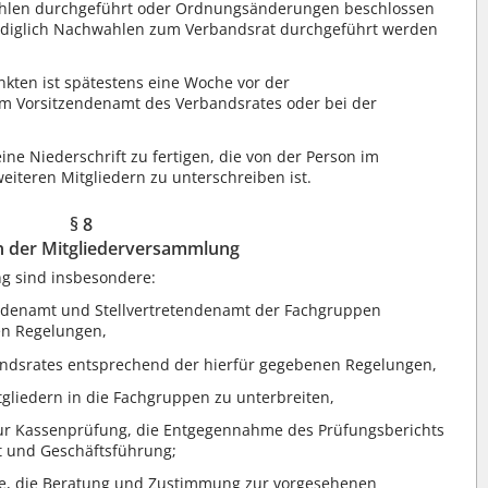
hlen durchgeführt oder Ordnungsänderungen beschlossen
 lediglich Nachwahlen zum Verbandsrat durchgeführt werden
ten ist spätestens eine Woche vor der
im Vorsitzendenamt des Verbandsrates oder bei der
ne Niederschrift zu fertigen, die von der Person im
iteren Mitgliedern zu unterschreiben ist.
§ 8
 der Mitgliederversammlung
g sind insbesondere:
endenamt und Stellvertretendenamt der Fachgruppen
en Regelungen,
andsrates entsprechend der hierfür gegebenen Regelungen,
tgliedern in die Fachgruppen zu unterbreiten,
zur Kassenprüfung, die Entgegennahme des Prüfungsberichts
t und Geschäftsführung;
äge, die Beratung und Zustimmung zur vorgesehenen