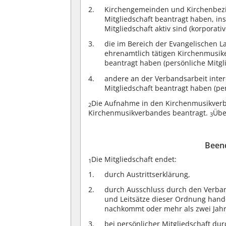
Kirchengemeinden und Kirchenbezir
Mitgliedschaft beantragt haben, i
Mitgliedschaft aktiv sind (korporativ
die im Bereich der Evangelischen L
ehrenamtlich tätigen Kirchenmusike
beantragt haben (persönliche Mitgli
andere an der Verbandsarbeit intere
Mitgliedschaft beantragt haben (per
Die Aufnahme in den Kirchenmusikverb
2
Kirchenmusikverbandes beantragt.
Übe
3
Beend
Die Mitgliedschaft endet:
1
durch Austrittserklärung,
durch Ausschluss durch den Verban
und Leitsätze dieser Ordnung hande
nachkommt oder mehr als zwei Jahre
bei persönlicher Mitgliedschaft dur