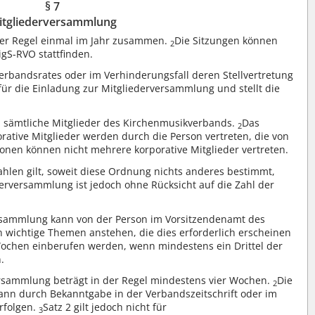
§ 7
itgliederversammlung
 der Regel einmal im Jahr zusammen.
Die Sitzungen können
2
gS-RVO stattfinden.
rbandsrates oder im Verhinderungsfall deren Stellvertretung
 für die Einladung zur Mitgliederversammlung und stellt die
 sämtliche Mitglieder des Kirchenmusikverbands.
Das
2
rative Mitglieder werden durch die Person vertreten, die von
nen können nicht mehrere korporative Mitglieder vertreten.
hlen gilt, soweit diese Ordnung nichts anderes bestimmt,
derversammlung ist jedoch ohne Rücksicht auf die Zahl der
.
ersammlung kann von der Person im Vorsitzendenamt des
wichtige Themen anstehen, die dies erforderlich erscheinen
ochen einberufen werden, wenn mindestens ein Drittel der
.
versammlung beträgt in der Regel mindestens vier Wochen.
Die
2
nn durch Bekanntgabe in der Verbandszeitschrift oder im
rfolgen.
Satz 2 gilt jedoch nicht für
3