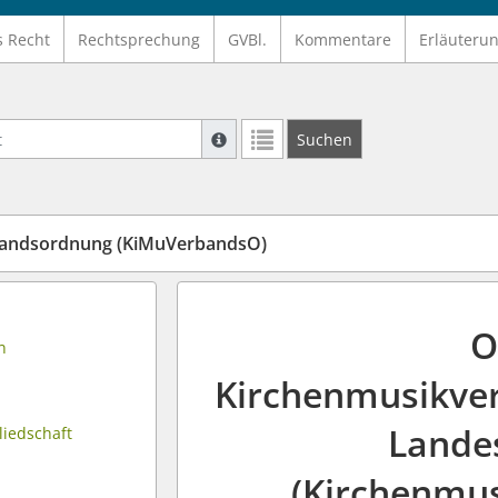
s Recht
Rechtsprechung
GVBl.
Kommentare
Erläuteru
Suche mit Platzhalter "*", Bsp. Pfarrer*,
Suchen
Weitere Suchoperatoren finden Sie in un
andsordnung (KiMuVerbandsO)
O
n
Kirchenmusikver
Lande
liedschaft
(Kirchenmu