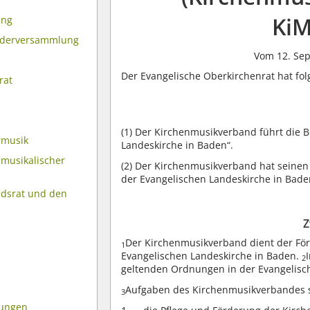
Ki
ung
iederversammlung
Vom 12. Se
Der Evangelische Oberkirchenrat hat fo
rat
(1)
Der Kirchenmusikverband führt die 
rmusik
Landeskirche in Baden“.
nmusikalischer
(2)
Der Kirchenmusikverband hat seinen S
der Evangelischen Landeskirche in Bade
dsrat und den
Z
Der Kirchenmusikverband dient der För
1
Evangelischen Landeskirche in Baden.
2
geltenden Ordnungen in der Evangelisc
Aufgaben des Kirchenmusikverbandes 
3
mungen