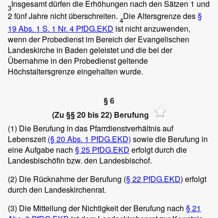
Insgesamt dürfen die Erhöhungen nach den Sätzen 1 und
3
2 fünf Jahre nicht überschreiten.
Die Altersgrenze des
§
4
19 Abs. 1 S. 1 Nr. 4 PfDG.EKD
ist nicht anzuwenden,
wenn der Probedienst im Bereich der Evangelischen
Landeskirche in Baden geleistet und die bei der
Übernahme in den Probedienst geltende
Höchstaltersgrenze eingehalten wurde.
§ 6
(Zu §§ 20 bis 22) Berufung
(1)
Die Berufung in das Pfarrdienstverhältnis auf
Lebenszeit
(§ 20 Abs. 1 PfDG.EKD)
sowie die Berufung in
eine Aufgabe nach
§ 25 PfDG.EKD
erfolgt durch die
Landesbischöfin bzw. den Landesbischof.
(2)
Die Rücknahme der Berufung (
§ 22 PfDG.EKD
) erfolgt
durch den Landeskirchenrat.
(3)
Die Mitteilung der Nichtigkeit der Berufung nach
§ 21