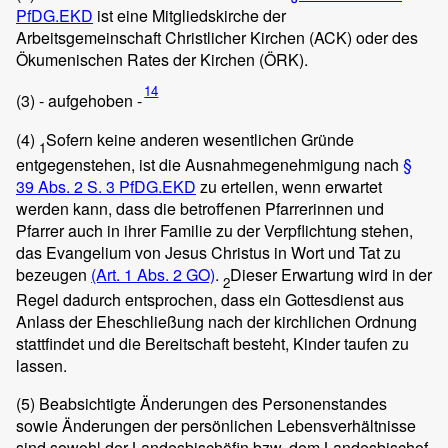
PfDG.EKD
ist eine Mitgliedskirche der
Arbeitsgemeinschaft Christlicher Kirchen (ACK) oder des
Ökumenischen Rates der Kirchen (ÖRK).
14
(3)
- aufgehoben -
(4)
Sofern keine anderen wesentlichen Gründe
1
entgegenstehen, ist die Ausnahmegenehmigung nach
§
39 Abs. 2 S. 3 PfDG.EKD
zu erteilen, wenn erwartet
werden kann, dass die betroffenen Pfarrerinnen und
Pfarrer auch in ihrer Familie zu der Verpflichtung stehen,
das Evangelium von Jesus Christus in Wort und Tat zu
bezeugen
(Art. 1 Abs. 2 GO)
.
Dieser Erwartung wird in der
2
Regel dadurch entsprochen, dass ein Gottesdienst aus
Anlass der Eheschließung nach der kirchlichen Ordnung
stattfindet und die Bereitschaft besteht, Kinder taufen zu
lassen.
(5)
Beabsichtigte Änderungen des Personenstandes
sowie Änderungen der persönlichen Lebensverhältnisse
sind sowohl der Landesbischöfin bzw. dem Landesbischof