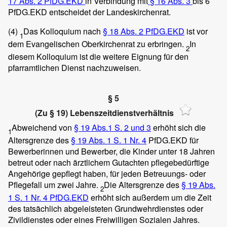
17 Abs. 2 PfDG.EKD
in Verbindung mit
§ 16 Abs. 3
bis 6
PfDG.EKD entscheidet der Landeskirchenrat.
(4)
Das Kolloquium nach
§ 18 Abs. 2 PfDG.EKD
ist vor
1
dem Evangelischen Oberkirchenrat zu erbringen.
In
2
diesem Kolloquium ist die weitere Eignung für den
pfarramtlichen Dienst nachzuweisen.
§ 5
(Zu § 19) Lebenszeitdienstverhältnis
Abweichend von
§ 19 Abs.1 S. 2 und 3
erhöht sich die
1
Altersgrenze des
§ 19 Abs. 1 S. 1 Nr. 4
PfDG.EKD für
Bewerberinnen und Bewerber, die Kinder unter 18 Jahren
betreut oder nach ärztlichem Gutachten pflegebedürftige
Angehörige gepflegt haben, für jeden Betreuungs- oder
Pflegefall um zwei Jahre.
Die Altersgrenze des
§ 19 Abs.
2
1 S. 1 Nr. 4 PfDG.EKD
erhöht sich außerdem um die Zeit
des tatsächlich abgeleisteten Grundwehrdienstes oder
Zivildienstes oder eines Freiwilligen Sozialen Jahres.