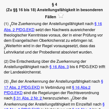
§ 4
(Zu §§ 16 bis 18) Anstellungsfähigkeit in besonderen
Fällen
(1)
Die Zuerkennung der Anstellungsfähigkeit nach
§ 16
1
Abs. 2 PfDG.EKD
setzt den Nachweis ausreichender
theologischer Kenntnisse voraus, der in einer Prüfung vor
dem Evangelischen Oberkirchenrat zu erbringen ist.
Weiterhin wird in der Regel vorausgesetzt, dass das
2
Lehrvikariat und der Probedienst absolviert wurden.
(2)
Die Entscheidung über die Zuerkennung der
Anstellungsfähigkeit nach
§ 16 Abs. 3
bis 6 PfDG.EKD trifft
der Landeskirchenrat.
(3)
Bei der Anerkennung der Anstellungsfähigkeit nach
§
1
17 Abs. 2 PfDG.EKD
in Verbindung mit
§ 16 Abs.2
PfDG.EKD
sind die Regelungen der Rechtsverordnung
nach
§ 31 Abs. 2 Nr. 2
heranzuziehen.
Über die
2
Anerkennung der Anstellungsfähigkeit im Einzelfall nach
§