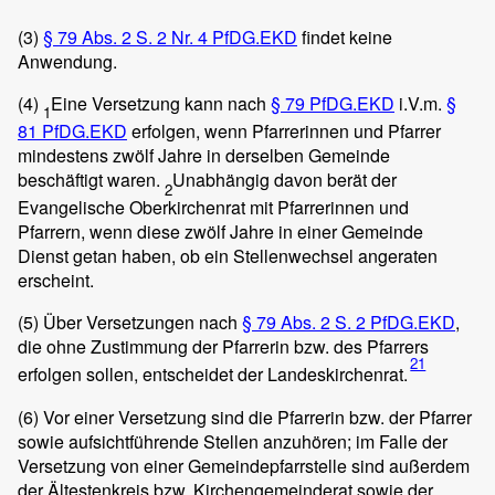
(3)
§ 79 Abs. 2 S. 2 Nr. 4 PfDG.EKD
findet keine
Anwendung.
(4)
Eine Versetzung kann nach
§ 79 PfDG.EKD
i.V.m.
§
1
81 PfDG.EKD
erfolgen, wenn Pfarrerinnen und Pfarrer
mindestens zwölf Jahre in derselben Gemeinde
beschäftigt waren.
Unabhängig davon berät der
2
Evangelische Oberkirchenrat mit Pfarrerinnen und
Pfarrern, wenn diese zwölf Jahre in einer Gemeinde
Dienst getan haben, ob ein Stellenwechsel angeraten
erscheint.
(5)
Über Versetzungen nach
§ 79 Abs. 2 S. 2 PfDG.EKD
,
die ohne Zustimmung der Pfarrerin bzw. des Pfarrers
21
erfolgen sollen, entscheidet der Landeskirchenrat.
(6)
Vor einer Versetzung sind die Pfarrerin bzw. der Pfarrer
sowie aufsichtführende Stellen anzuhören; im Falle der
Versetzung von einer Gemeindepfarrstelle sind außerdem
der Ältestenkreis bzw. Kirchengemeinderat sowie der