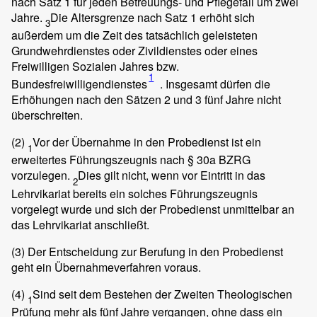
nach Satz 1 für jeden Betreuungs- und Pflegefall um zwei
Jahre.
Die Altersgrenze nach Satz 1 erhöht sich
3
außerdem um die Zeit des tatsächlich geleisteten
Grundwehrdienstes oder Zivildienstes oder eines
Freiwilligen Sozialen Jahres bzw.
1
Bundesfreiwilligendienstes
. Insgesamt dürfen die
Erhöhungen nach den Sätzen 2 und 3 fünf Jahre nicht
überschreiten.
(2)
Vor der Übernahme in den Probedienst ist ein
1
erweitertes Führungszeugnis nach § 30a BZRG
vorzulegen.
Dies gilt nicht, wenn vor Eintritt in das
2
Lehrvikariat bereits ein solches Führungszeugnis
vorgelegt wurde und sich der Probedienst unmittelbar an
das Lehrvikariat anschließt.
(3)
Der Entscheidung zur Berufung in den Probedienst
geht ein Übernahmeverfahren voraus.
(4)
Sind seit dem Bestehen der Zweiten Theologischen
1
Prüfung mehr als fünf Jahre vergangen, ohne dass ein