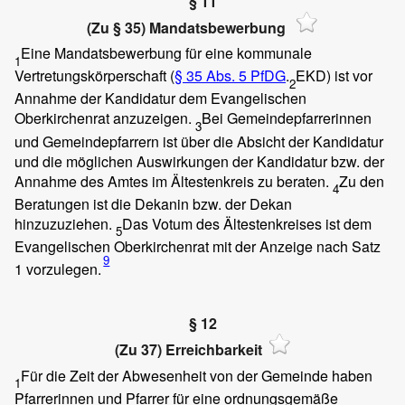
§ 11
(Zu § 35) Mandatsbewerbung
Eine Mandatsbewerbung für eine kommunale
1
Vertretungskörperschaft (
§ 35 Abs. 5 PfDG
.
EKD) ist vor
2
Annahme der Kandidatur dem Evangelischen
Oberkirchenrat anzuzeigen.
Bei Gemeindepfarrerinnen
3
und Gemeindepfarrern ist über die Absicht der Kandidatur
und die möglichen Auswirkungen der Kandidatur bzw. der
Annahme des Amtes im Ältestenkreis zu beraten.
Zu den
4
Beratungen ist die Dekanin bzw. der Dekan
hinzuzuziehen.
Das Votum des Ältestenkreises ist dem
5
Evangelischen Oberkirchenrat mit der Anzeige nach Satz
9
1 vorzulegen.
§ 12
(Zu 37) Erreichbarkeit
Für die Zeit der Abwesenheit von der Gemeinde haben
1
Pfarrerinnen und Pfarrer für eine ordnungsgemäße