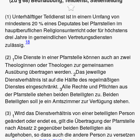
(Zu § 68) Beurlaubung, Teildienst, Stellenteilung
(1)
Unterhälftiger Teildienst ist in einem Umfang von
mindestens 20 % eines Deputates bei Pfarrstellen im
hauptberuflichen Religionsunterricht oder für höchstens
drei Jahre in gemeindlichen Vertretungsdiensten
18
zulässig.
(2)
Die Dienste in einer Pfarrstelle können auch an zwei
1
Theologinnen oder Theologen zur gemeinsamen
Ausübung übertragen werden.
Das jeweilige
2
Dienstverhältnis ist auf die Hälfte des regelmäßigen
Dienstes eingeschränkt.
Alle Rechte und Pflichten aus
3
der Pfarrstelle stehen beiden Beteiligten zu. Beiden
Beteiligten soll je ein Amtszimmer zur Verfügung stehen.
(3)
Wird das Dienstverhältnis von einer beteiligten Person
1
geändert oder endet es, gilt die Übertragung der Pfarrstelle
nach Absatz 2 gegenüber beiden Beteiligten als
aufgehoben, so dass auch die andere Person zu versetzen