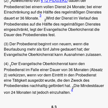
(2)
Abweichend von
§ 12 PfDG.EKD
dauert der
1
Probedienst bei einem vollen Dienst 24 Monate; bei einer
Einschränkung auf die Hälfte des regelmäßigen Dienstes
3
dauert er 36 Monate.
Wird der Dienst im Verlauf des
2
Probedienstes auf die Hälfte des regelmäßigen Dienstes
eingeschränkt, legt der Evangelische Oberkirchenrat die
Dauer des Probedienstes fest.
(3)
Der Probedienst beginnt von neuem, wenn die
Beurlaubung mehr als fünf Jahre gedauert hat; der
Evangelische Oberkirchenrat kann Ausnahmen zulassen.
(4)
Der Evangelische Oberkirchenrat kann den
1
Probedienst im Falle einer Dauer von 36 Monaten (Absatz
2) verkürzen, wenn vor dem Eintritt in den Probedienst
eine Tätigkeit ausgeübt wurde, die den Zweck des
Probedienstes nachhaltig gefördert hat.
Die Mindestdauer
2
4
von 24 Monaten ist jedoch einzuhalten.
§ 3