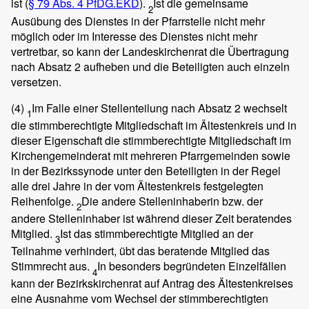
ist (
§ 79 Abs. 4 PfDG.EKD
).
Ist die gemeinsame
2
Ausübung des Dienstes in der Pfarrstelle nicht mehr
möglich oder im Interesse des Dienstes nicht mehr
vertretbar, so kann der Landeskirchenrat die Übertragung
nach Absatz 2 aufheben und die Beteiligten auch einzeln
versetzen.
(4)
Im Falle einer Stellenteilung nach Absatz 2 wechselt
1
die stimmberechtigte Mitgliedschaft im Ältestenkreis und in
dieser Eigenschaft die stimmberechtigte Mitgliedschaft im
Kirchengemeinderat mit mehreren Pfarrgemeinden sowie
in der Bezirkssynode unter den Beteiligten in der Regel
alle drei Jahre in der vom Ältestenkreis festgelegten
Reihenfolge.
Die andere Stelleninhaberin bzw. der
2
andere Stelleninhaber ist während dieser Zeit beratendes
Mitglied.
Ist das stimmberechtigte Mitglied an der
3
Teilnahme verhindert, übt das beratende Mitglied das
Stimmrecht aus.
In besonders begründeten Einzelfällen
4
kann der Bezirkskirchenrat auf Antrag des Ältestenkreises
eine Ausnahme vom Wechsel der stimmberechtigten