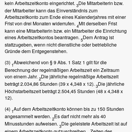
kein Arbeitszeitkonto eingerichtet.
Die Mitarbeiterin bzw.
3
der Mitarbeiter kann das Einverständnis zum
Arbeitszeitkonto zum Ende eines Kalenderjahres mit einer
Frist von drei Monaten widerrufen.
Mit derselben Frist
4
kann eine Mitarbeiterin bzw. ein Mitarbeiter die Einrichtung
eines Arbeitszeitkontos beantragen.
Dem Antrag ist
5
stattzugeben, wenn nicht dienstliche oder betriebliche
Gründe dem Entgegenstehen.
(3)
Abweichend von § 9 Abs. 1 Satz 1 gilt für die
1
Berechnung der regelmäßigen Arbeitszeit ein Zeitraum
von einem Jahr.
Die jährliche regelmäßige Arbeitszeit
2
beträgt 2.034,86 Stunden (39 x 4,348 x 12).
Die jährliche
3
Höchstarbeitszeit beträgt 2.504,45 Stunden (48 x 4,348 x
12).
(4)
Auf dem Arbeitszeitkonto können bis zu 150 Stunden
1
angesammelt werden.
Es darf nicht mehr als 40
2
Minusstunden aufweisen.
Die geleistete Arbeitszeit ist auf
3
einem Arbeitszeitkonto gutzuschreiben.
Zeiten des