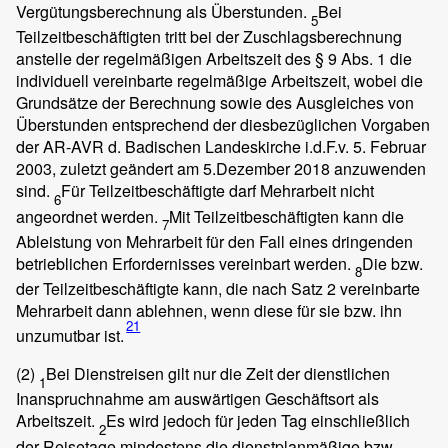
Vergütungsberechnung als Überstunden.
Bei
5
Teilzeitbeschäftigten tritt bei der Zuschlagsberechnung
anstelle der regelmäßigen Arbeitszeit des § 9 Abs. 1 die
individuell vereinbarte regelmäßige Arbeitszeit, wobei die
Grundsätze der Berechnung sowie des Ausgleiches von
Überstunden entsprechend der diesbezüglichen Vorgaben
der AR-AVR d. Badischen Landeskirche i.d.F.v. 5. Februar
2003, zuletzt geändert am 5.Dezember 2018 anzuwenden
sind.
Für Teilzeitbeschäftigte darf Mehrarbeit nicht
6
angeordnet werden.
Mit Teilzeitbeschäftigten kann die
7
Ableistung von Mehrarbeit für den Fall eines dringenden
betrieblichen Erfordernisses vereinbart werden.
Die bzw.
8
der Teilzeitbeschäftigte kann, die nach Satz 2 vereinbarte
Mehrarbeit dann ablehnen, wenn diese für sie bzw. ihn
21
unzumutbar ist.
(2)
Bei Dienstreisen gilt nur die Zeit der dienstlichen
1
Inanspruchnahme am auswärtigen Geschäftsort als
Arbeitszeit.
Es wird jedoch für jeden Tag einschließlich
2
der Reisetage mindestens die dienstplanmäßige bzw.