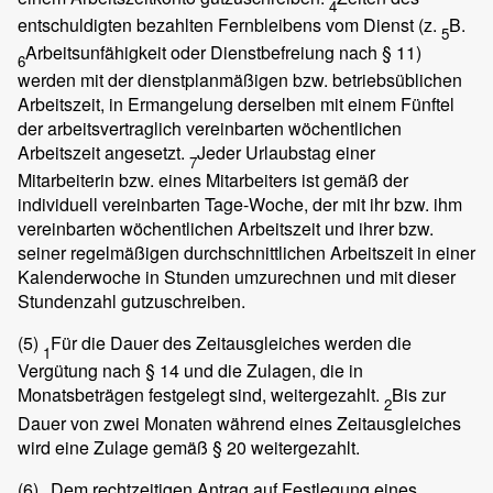
4
entschuldigten bezahlten Fernbleibens vom Dienst (z.
B.
5
Arbeitsunfähigkeit oder Dienstbefreiung nach § 11)
6
werden mit der dienstplanmäßigen bzw. betriebsüblichen
Arbeitszeit, in Ermangelung derselben mit einem Fünftel
der arbeitsvertraglich vereinbarten wöchentlichen
Arbeitszeit angesetzt.
Jeder Urlaubstag einer
7
Mitarbeiterin bzw. eines Mitarbeiters ist gemäß der
individuell vereinbarten Tage-Woche, der mit ihr bzw. ihm
vereinbarten wöchentlichen Arbeitszeit und ihrer bzw.
seiner regelmäßigen durchschnittlichen Arbeitszeit in einer
Kalenderwoche in Stunden umzurechnen und mit dieser
Stundenzahl gutzuschreiben.
(5)
Für die Dauer des Zeitausgleiches werden die
1
Vergütung nach § 14 und die Zulagen, die in
Monatsbeträgen festgelegt sind, weitergezahlt.
Bis zur
2
Dauer von zwei Monaten während eines Zeitausgleiches
wird eine Zulage gemäß § 20 weitergezahlt.
(6)
Dem rechtzeitigen Antrag auf Festlegung eines