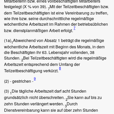
Mitarbeiterin bzw. eines vollbeschäftigten Mitarbeiters
festgelegt (X % von 39).
Mit der Teilzeitbeschäftigten bzw.
7
dem Teilzeitbeschäftigten ist eine Vereinbarung zu treffen,
wie ihre bzw. seine durchschnittliche regelmäßige
wöchentliche Arbeitszeit im Rahmen der betriebsüblichen
7
bzw. dienstplanmäßigen Arbeit erfolgt.
(1a)
Abweichend von Absatz 1 beträgt die regelmäßige
1
wöchentliche Arbeitszeit mit Beginn des Monats, in dem
die Beschäftigten ihr 63. Lebensjahr vollenden, 38
Stunden.
Bei Teilzeitbeschäftigten wird die regelmäßige
2
Arbeitszeit entsprechend dem Umfang der
8
Teilzeitbeschäftigung verkürzt.
9
(2)
- gestrichen -
(3)
Die tägliche Arbeitszeit darf acht Stunden
1
grundsätzlich nicht überschreiten.
Sie kann auf bis zu
2
zehn Stunden verlängert werden.
Durch
3
Dienstvereinbarung kann sie auf über zehn Stunden