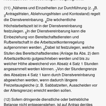
(11)
Näheres und Einzelheiten zur Durchführung (z.
B.
1
2
Antragsfristen, Ablehnungsfristen und Kontostand) regelt
3
die Dienstvereinbarung.
Die wöchentliche
4
Höchstarbeitszeit ist in der Dienstvereinbarung
festzulegen.
In der Dienstvereinbarung kann die
5
Einbeziehung von Bereitschaftsdiensten und
Rufbereitschaft in die Arbeitszeitkontenregelung
aufgenommen werden.
Dabei ist festzulegen, welche
6
Stufen des Bereitschaftsdienstes (Anlage 8a Abs. 2) dem
Arbeitszeitkonto gutgeschrieben werden und bis zu
welcher Höhe abweichend von Absatz 4 Satz 1 Stunden
angesammelt werden können.
Von der Stundengrenze
7
des Absatzes 4 Satz 1 kann durch Dienstvereinbarung
abgewichen werden, wenn dadurch längere
Freizeitausgleiche (z. B. Sabbatzeiten, Ausscheiden vor
der Altersgrenze) erreicht werden sollen.
(12)
Sofern dringende dienstliche oder betriebliche
Belange nicht entgegenstehen, ist auf Antrag der/des