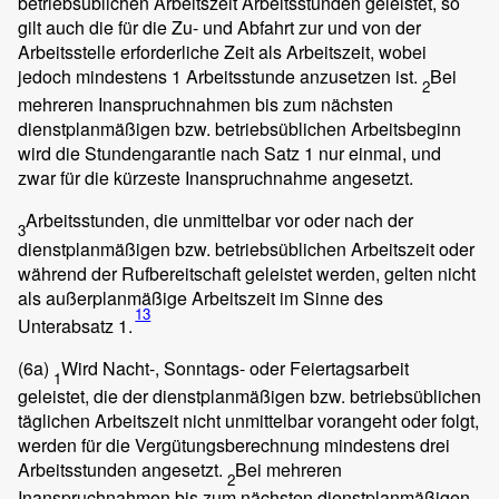
betriebsüblichen Arbeitszeit Arbeitsstunden geleistet, so
gilt auch die für die Zu- und Abfahrt zur und von der
Arbeitsstelle erforderliche Zeit als Arbeitszeit, wobei
jedoch mindestens 1 Arbeitsstunde anzusetzen ist.
Bei
2
mehreren Inanspruchnahmen bis zum nächsten
dienstplanmäßigen bzw. betriebsüblichen Arbeitsbeginn
wird die Stundengarantie nach Satz 1 nur einmal, und
zwar für die kürzeste Inanspruchnahme angesetzt.
Arbeitsstunden, die unmittelbar vor oder nach der
3
dienstplanmäßigen bzw. betriebsüblichen Arbeitszeit oder
während der Rufbereitschaft geleistet werden, gelten nicht
als außerplanmäßige Arbeitszeit im Sinne des
13
Unterabsatz 1.
(6a)
Wird Nacht-, Sonntags- oder Feiertagsarbeit
1
geleistet, die der dienstplanmäßigen bzw. betriebsüblichen
täglichen Arbeitszeit nicht unmittelbar vorangeht oder folgt,
werden für die Vergütungsberechnung mindestens drei
Arbeitsstunden angesetzt.
Bei mehreren
2
Inanspruchnahmen bis zum nächsten dienstplanmäßigen