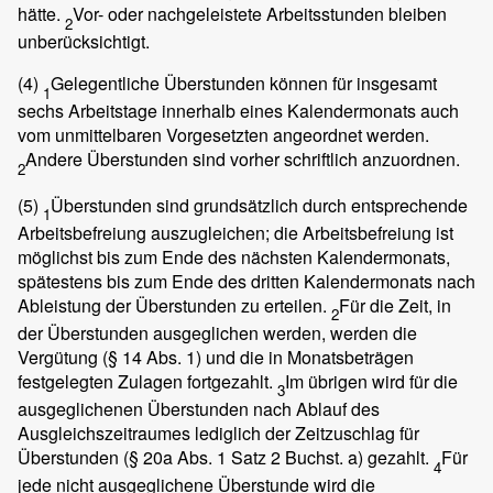
hätte.
Vor- oder nachgeleistete Arbeitsstunden bleiben
2
unberücksichtigt.
(4)
Gelegentliche Überstunden können für insgesamt
1
sechs Arbeitstage innerhalb eines Kalendermonats auch
vom unmittelbaren Vorgesetzten angeordnet werden.
Andere Überstunden sind vorher schriftlich anzuordnen.
2
(5)
Überstunden sind grundsätzlich durch entsprechende
1
Arbeitsbefreiung auszugleichen; die Arbeitsbefreiung ist
möglichst bis zum Ende des nächsten Kalendermonats,
spätestens bis zum Ende des dritten Kalendermonats nach
Ableistung der Überstunden zu erteilen.
Für die Zeit, in
2
der Überstunden ausgeglichen werden, werden die
Vergütung (§ 14 Abs. 1) und die in Monatsbeträgen
festgelegten Zulagen fortgezahlt.
Im übrigen wird für die
3
ausgeglichenen Überstunden nach Ablauf des
Ausgleichszeitraumes lediglich der Zeitzuschlag für
Überstunden (§ 20a Abs. 1 Satz 2 Buchst. a) gezahlt.
Für
4
jede nicht ausgeglichene Überstunde wird die