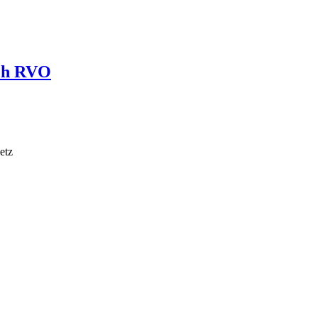
ach RVO
etz