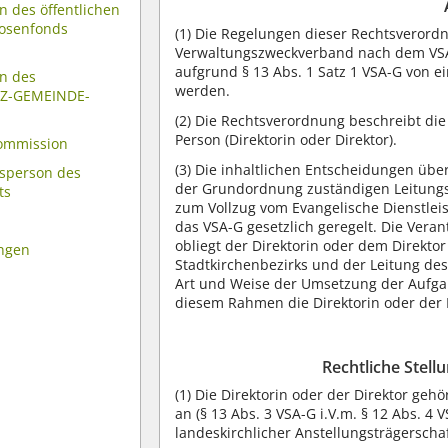
en des öffentlichen
mosenfonds
(1)
Die Regelungen dieser Rechtsverord
Verwaltungszweckverband nach dem VSA-
aufgrund § 13 Abs. 1 Satz 1 VSA-G von
en des
werden.
UZ-GEMEINDE-
(2)
Die Rechtsverordnung beschreibt die
Person (Direktorin oder Direktor).
Kommission
(3)
Die inhaltlichen Entscheidungen über 
sperson des
der Grundordnung zuständigen Leitungsor
ts
zum Vollzug vom Evangelische Dienstl
das VSA-G gesetzlich geregelt. Die Ve
obliegt der Direktorin oder dem Direkt
ungen
Stadtkirchenbezirks und der Leitung de
Art und Weise der Umsetzung der Aufg
diesem Rahmen die Direktorin oder der
Rechtliche Stell
(1)
Die Direktorin oder der Direktor geh
an (§ 13 Abs. 3 VSA-G i.V.m. § 12 Abs. 4 V
landeskirchlicher Anstellungsträgerschaft