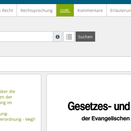
s Recht
Rechtsprechung
GVBl.
Kommentare
Erläuteru
Suche mit Platzhalter "*", Bsp. Pfarrer*,
Suchen
Weitere Suchoperatoren finden Sie in un
über die
en der
ung im
ung-
verordnung - Vwgf-