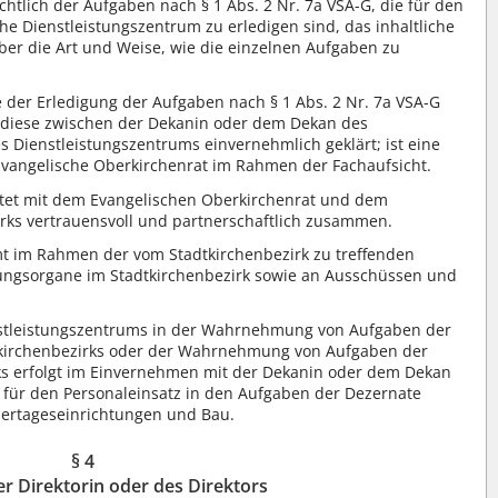
htlich der Aufgaben nach § 1 Abs. 2 Nr. 7a VSA-G, die für den
he Dienstleistungszentrum zu erledigen sind, das inhaltliche
er die Art und Weise, wie die einzelnen Aufgaben zu
e der Erledigung der Aufgaben nach § 1 Abs. 2 Nr. 7a VSA-G
n diese zwischen der Dekanin oder dem Dekan des
s Dienstleistungszentrums einvernehmlich geklärt; ist eine
 Evangelische Oberkirchenrat im Rahmen der Fachaufsicht.
eitet mit dem Evangelischen Oberkirchenrat und dem
rks vertrauensvoll und partnerschaftlich zusammen.
mt im Rahmen der vom Stadtkirchenbezirk zu treffenden
tungsorgane im Stadtkirchenbezirk sowie an Ausschüssen und
nstleistungszentrums in der Wahrnehmung von Aufgaben der
tkirchenbezirks oder der Wahrnehmung von Aufgaben der
ks erfolgt im Einvernehmen mit der Dekanin oder dem Dekan
ht für den Personaleinsatz in den Aufgaben der Dezernate
dertageseinrichtungen und Bau.
§ 4
r Direktorin oder des Direktors