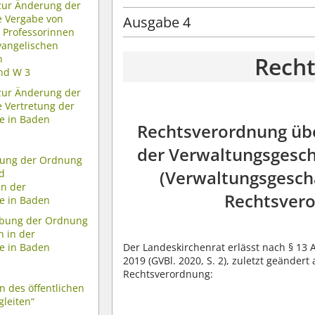
zur Änderung der
e Vergabe von
Ausgabe 4
 Professorinnen
vangelischen
Rech
n
nd W 3
zur Änderung der
 Vertretung der
e in Baden
Rechtsverordnung üb
der Verwaltungsgesch
ung der Ordnung
(Verwaltungsgesch
d
in der
Rechtsvero
e in Baden
bung der Ordnung
h in der
Der Landeskirchenrat erlässt nach § 13
e in Baden
2019 (GVBl. 2020, S. 2), zuletzt geändert
Rechtsverordnung:
en des öffentlichen
gleiten“